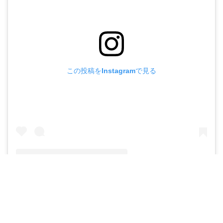
この投稿をInstagramで見る
Mika Regardingtoabove(@matcha_soko)がシェアした投稿